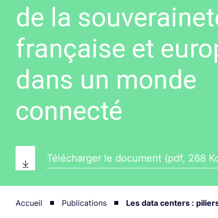
de la souverainet
française et eur
dans un monde
connecté
Télécharger le document (pdf, 268 K
Accueil
Publications
Les data centers : pili