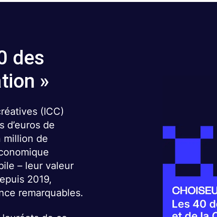
0 des
tion »
créatives (ICC)
ds d’euros de
n million de
économique
ile – leur valeur
epuis 2019,
ence remarquables.