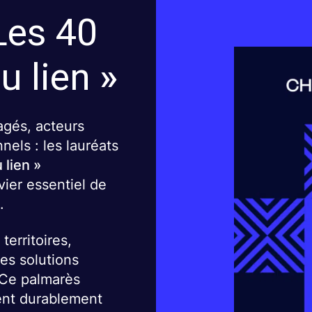
Les 40
u lien
»
agés, acteurs
nels : les lauréats
 lien »
vier essentiel de
.
 territoires,
des solutions
 Ce palmarès
ment durablement