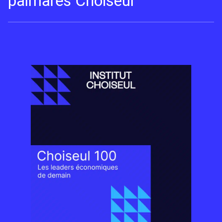
palmarès Choiseul