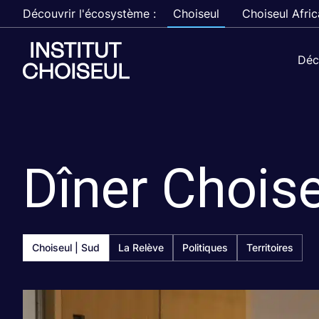
Découvrir l'écosystème :
Choiseul
Choiseul Afric
Déc
Dîner Chois
Choiseul | Sud
La Relève
Politiques
Territoires