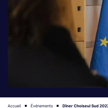
Accueil
Événements
Dîner Choiseul Sud 202