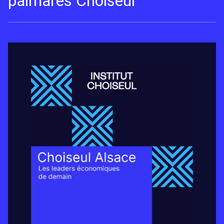
palmarès Choiseul