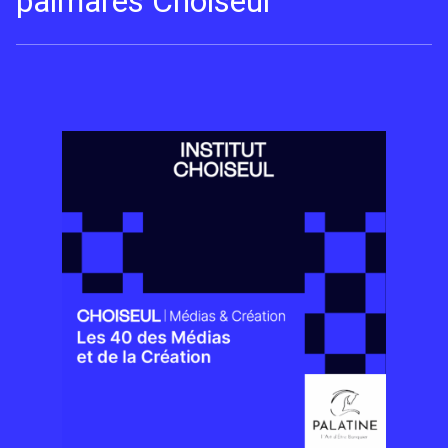
palmarès Choiseul