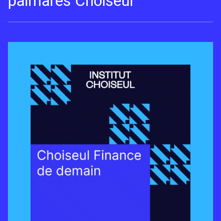
palmarès Choiseul