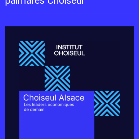
palmarès Choiseul