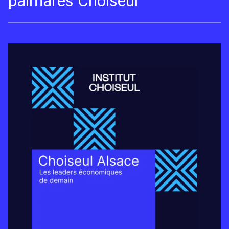
palmarès Choiseul