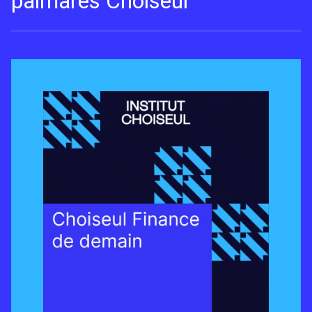
palmarès Choiseul