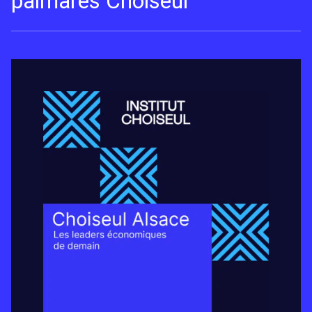
palmarès Choiseul