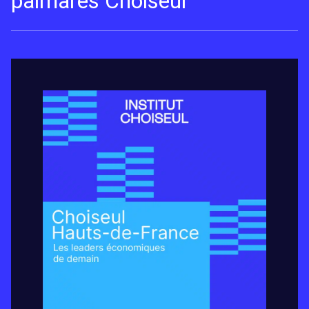
palmarès Choiseul