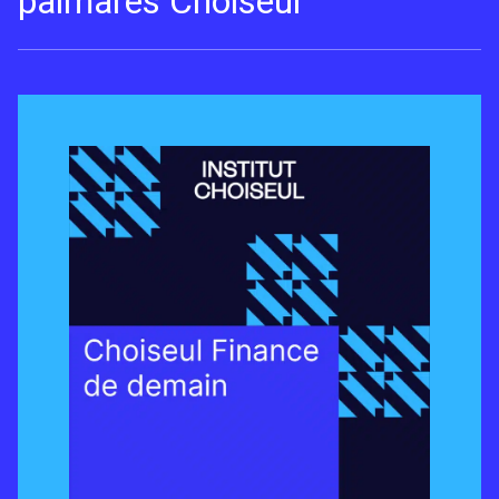
palmarès Choiseul