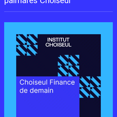
palmarès Choiseul