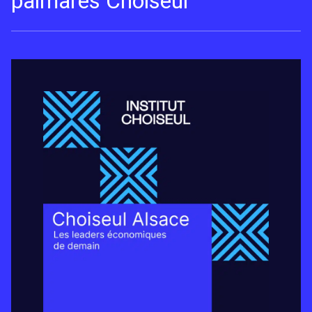
palmarès Choiseul