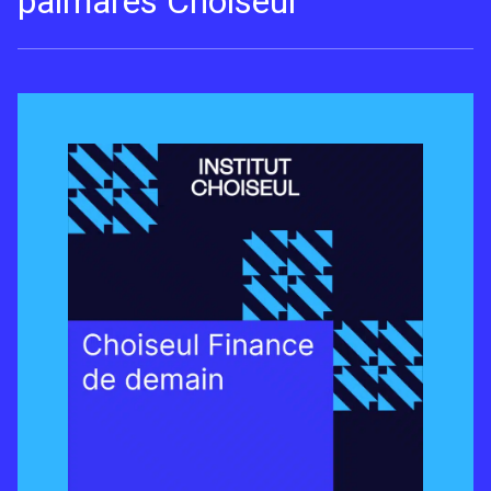
palmarès Choiseul