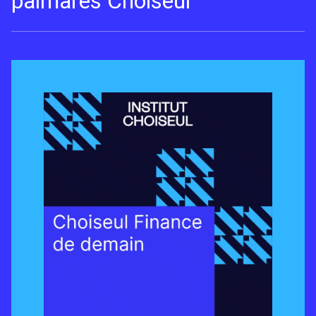
palmarès Choiseul