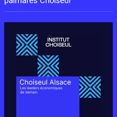
palmarès Choiseul