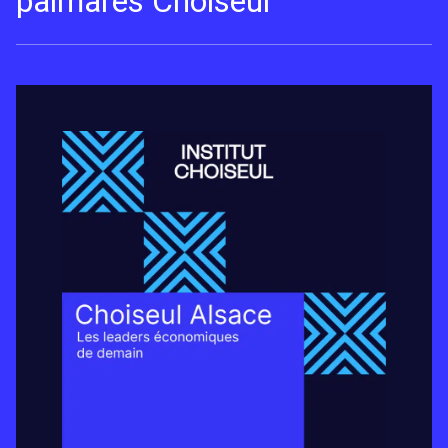
palmarès Choiseul