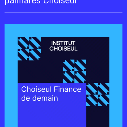
palmarès Choiseul